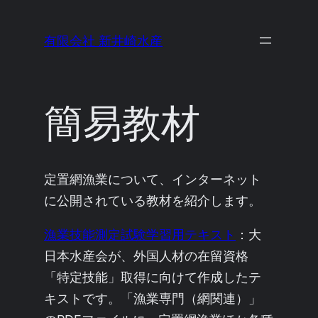
内
容
有限会社 新井崎水産
を
ス
キ
簡易教材
ッ
プ
定置網漁業について、インターネット
に公開されている教材を紹介します。
漁業技能測定試験学習用テキスト
：大
日本水産会が、外国人材の在留資格
「特定技能」取得に向けて作成したテ
キストです。「漁業専門（網関連）」