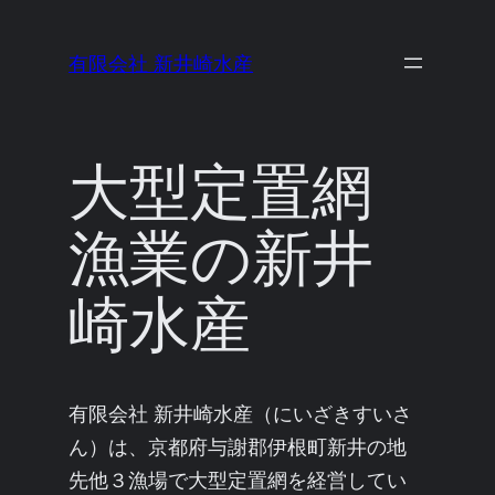
内
容
有限会社 新井崎水産
を
ス
キ
大型定置網
ッ
プ
漁業の新井
崎水産
有限会社 新井崎水産（にいざきすいさ
ん）は、京都府与謝郡伊根町新井の地
先他３漁場で大型定置網を経営してい